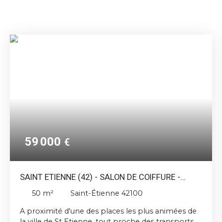
59 000
€
SAINT ETIENNE (42) - SALON DE COIFFURE -
ESTHETIQUE- BEL EMPLACEMENT
50
m²
Saint-Étienne 42100
A proximité d'une des places les plus animées de
la ville de St Etienne, tout proche des transports