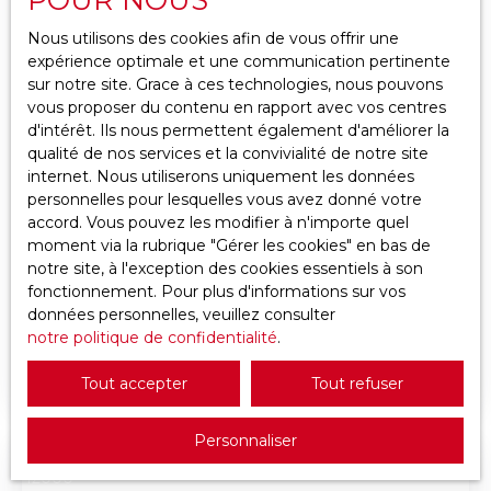
Localisation
Nous utilisons des cookies afin de vous offrir une
expérience optimale et une communication pertinente
Budget max (€)
sur notre site. Grace à ces technologies, nous pouvons
vous proposer du contenu en rapport avec vos centres
d'intérêt. Ils nous permettent également d'améliorer la
Surface min (m²)
qualité de nos services et la convivialité de notre site
internet. Nous utiliserons uniquement les données
Rechercher
10 000
€
personnelles pour lesquelles vous avez donné votre
accord. Vous pouvez les modifier à n'importe quel
moment via la rubrique ″Gérer les cookies″ en bas de
notre site, à l'exception des cookies essentiels à son
Stationnement à vendre, 1 place - Saint-
fonctionnement. Pour plus d'informations sur vos
Étienne 42000
données personnelles, veuillez consulter
13
m²
Saint-Étienne 42000
1
place
notre politique de confidentialité
.
Idéalement situé en Hyper-centre de Saint-
Étienne, à proximité immédiate du Palais de
Tout accepter
Tout refuser
Justice. Emplacement stratégique dans un secteur
à forte tension de stationnement. Caractéristiques
Personnaliser
du bien : Garage box fermé situé au sous-sol d'une
résidence sécurisée. Surface : 13 m² Dimensions :