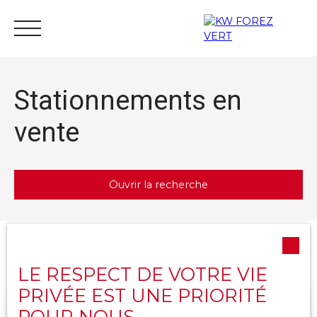
Stationnements en
vente
Acheter
Vendre
Estimer
Louer
Actu
Ouvrir la recherche
Nous rejoindre
Type d'offre
Trier par
Créer une alerte
Vente
Pertinence
LE RESPECT DE VOTRE VIE
Type de bien
PRIVÉE EST UNE PRIORITÉ
Stationnement
POUR NOUS