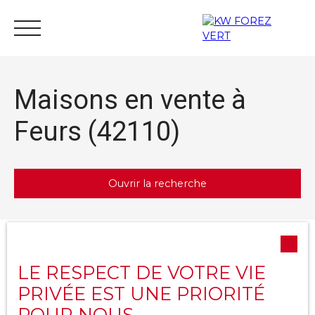
Maisons en vente à
Feurs (42110)
Acheter
Vendre
Estimer
Louer
Actu
Ouvrir la recherche
Nous rejoindre
Type d'offre
Trier par
Créer une alerte
Vente
Pertinence
LE RESPECT DE VOTRE VIE
Type de bien
PRIVÉE EST UNE PRIORITÉ
Maison
POUR NOUS