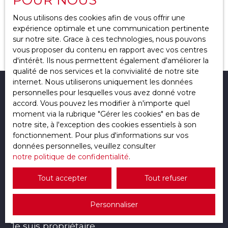
Localisation
Feurs (42110)
Nous utilisons des cookies afin de vous offrir une
expérience optimale et une communication pertinente
Budget max (€)
Aucun résultat
sur notre site. Grace à ces technologies, nous pouvons
vous proposer du contenu en rapport avec vos centres
d'intérêt. Ils nous permettent également d'améliorer la
Surface min (m²)
qualité de nos services et la convivialité de notre site
internet. Nous utiliserons uniquement les données
Rechercher
Je recherche un bien
personnelles pour lesquelles vous avez donné votre
accord. Vous pouvez les modifier à n'importe quel
moment via la rubrique ″Gérer les cookies″ en bas de
Vente appartement Saint-Étienne (42000)
notre site, à l'exception des cookies essentiels à son
Vente appartement Saint-Étienne (42100)
fonctionnement. Pour plus d'informations sur vos
données personnelles, veuillez consulter
Vente fonds de commerce Saint-Étienne (42000)
notre politique de confidentialité
.
Vente immobilier pro Saint-Étienne (42000)
Tout accepter
Tout refuser
Vente maison Saint-Étienne (42100)
Vente fonds de commerce Saint-Chamond (42400)
Personnaliser
Je suis propriétaire