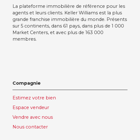
Honoraires à la charge du : Vendeur Taxe foncière :
La plateforme immobilière de référence pour les
2140 € Les informations sur les risques auxquels ce
agents et leurs clients. Keller Williams est la plus
bien est exposé sont disponibles sur le site
grande franchise immobilière du monde. Présents
Géorisques https://www. georisques. gouv. fr
sur 5 continents, dans 61 pays, dans plus de 1 000
Market Centers, et avec plus de 163 000
membres.
Compagnie
Estimez votre bien
Espace vendeur
Vendre avec nous
Nous contacter