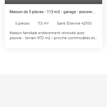
Maison de 5 pièces - 113 m2 - garage - piscine-
Saint-Etienne
5
pièces
113
m²
Saint-Étienne 42100
Maison familiale entièrement rénovée avec
piscine - terrain 972 m2 – proche commodités et
grands axes routiers. Située dans un secteur calme
de Saint-Étienne, cette magnifique maison de 113
m² sur un terrain de 972 M2, entièrement rénovée
avec goût, offre des prestations de qualité et un
cadre de vie idéal pour une famille. Dès l'entrée,
vous serez séduits par une spacieuse pièce de vie
baignée de lumière, sublimée par une belle
hauteur sous plafond. La cuisine sur mesure,
aménagée et entièrement équipée, s'ouvre sur le
séjour pour un espace convivial et moderne. Une
mezzanine complète cet espace et pourra
accueillir, selon vos besoins, une quatrième
chambre, un bureau ou une salle de jeux. Le coin