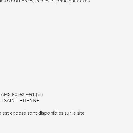
des commerces, écoles et principaux axes
AMS Forez Vert (EI)
 - SAINT-ETIENNE.
n est exposé sont disponibles sur le site