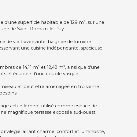
me d'une superficie habitable de 129 m², sur une
mmune de Saint-Romain-le-Puy.
èce de vie traversante, baignée de lumière
 desservant une cuisine indépendante, spacieuse
bres de 14,11 m² et 12,42 m², ainsi que d'une
nts et équipée d'une double vasque.
niveau et peut être aménagée en troisième
besoins.
garage actuellement utilisé comme espace de
 une magnifique terrasse exposée sud-ouest,
privilégié, alliant charme, confort et luminosité,