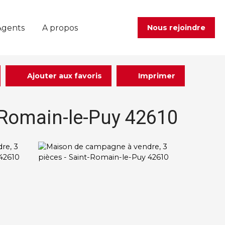
Agents
A propos
Nous rejoindre
Ajouter aux favoris
Imprimer
-Romain-le-Puy 42610