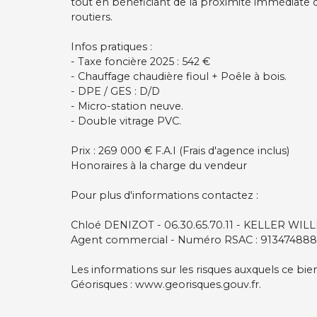
tout en bénéficiant de la proximité immédiate 
routiers.
Infos pratiques :
- Taxe foncière 2025 : 542 €
- Chauffage chaudière fioul + Poêle à bois.
- DPE / GES : D/D
- Micro-station neuve.
- Double vitrage PVC.
Prix : 269 000 € F.A.I (Frais d'agence inclus)
Honoraires à la charge du vendeur
Pour plus d'informations contactez :
Chloé DENIZOT - 06.30.65.70.11 - KELLER WILLI
Agent commercial - Numéro RSAC : 913474888
Les informations sur les risques auxquels ce bie
Géorisques : www.georisques.gouv.fr.