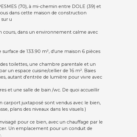
SMES (70), à mi-chemin entre DOLE (39) et
z-vous dans cette maison de construction
 sur u
e en cours, dans un environnement calme avec
e surface de 133.90 m², d'une maison 6 pièces
 des toilettes, une chambre parentale et un
r un espace cuisine/cellier de 16 m². Baies
es, autant d'entrée de lumière pour vivre avec
es et une salle de bain /wc. De quoi accueillir
n carport juxtaposé sont vendus avec le bien,
se, plans des niveaux dans les visuels )
nvisagé pour ce bien, avec un chauffage par le
nancer. Un emplacement pour un conduit de
.