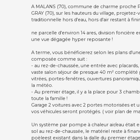
A MALANS (70), commune de charme proche PE
GRAY (70), sur les hauteurs du village, projete
traditionnelle hors d'eau, hors d'air restant à finir
ne parcelle d'environ 14 ares, division foncièr
une vue dégagée hyper reposante !
A terme, vous bénéficierez selon les plans d'un
composée comme suit :
- au rez-de-chaussée, une entrée avec placards,
vaste salon séjour de presque 40 m² complété pa
vitrées, portes-fenêtres, ouvertures panoramiqu
la météo.
- Au premier étage, il y a la place pour 3 chambr
toute la famille !
Garage 2 voitures avec 2 portes motorisées et u
vos véhicules seront protégés. ( voir plan de mas
Un système par pompe à chaleur air/eau était e
sol au rez-de-chaussée, le matériel reste à fi
poèleest existant dans la dalle du premier étage