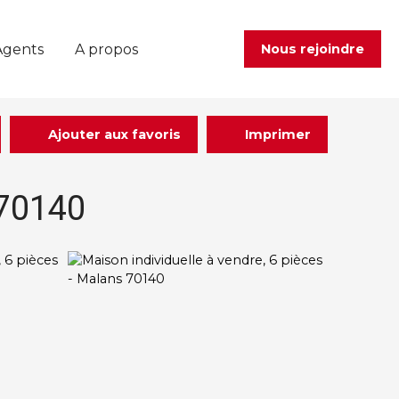
Agents
A propos
Nous rejoindre
Ajouter aux favoris
Imprimer
 70140