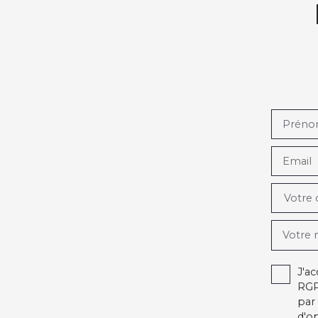
Prén
Email
Votre
Votre
J'a
RGP
par 
d'o