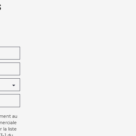
s
ément au
merciale
la liste
3-1 du