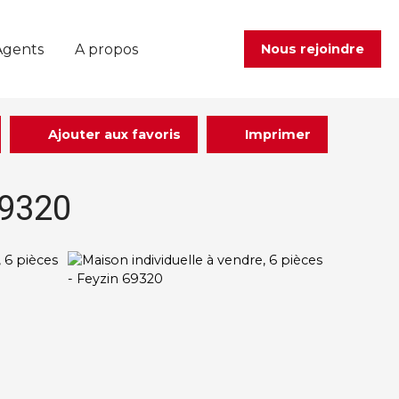
Agents
A propos
Nous rejoindre
Ajouter aux favoris
Imprimer
69320