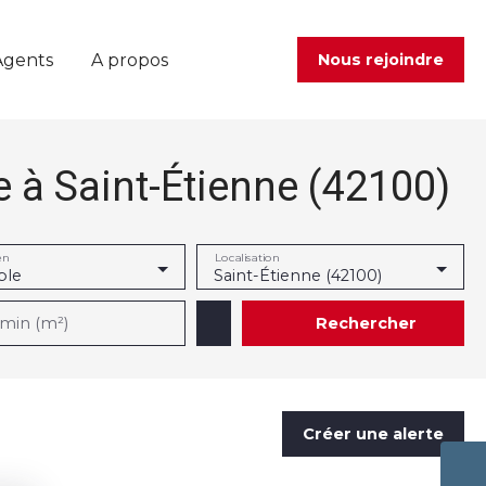
Agents
A propos
Nous rejoindre
 à Saint-Étienne (42100)
en
Localisation
le
Saint-Étienne (42100)
Rechercher
 min (m²)
Créer une alerte