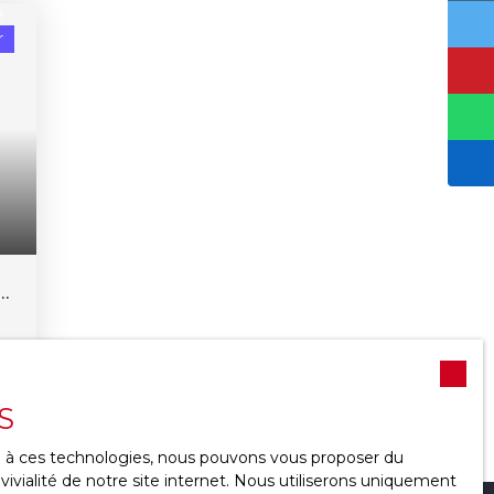
r
n
S
nt
ce à ces technologies, nous pouvons vous proposer du
te
ivialité de notre site internet. Nous utiliserons uniquement