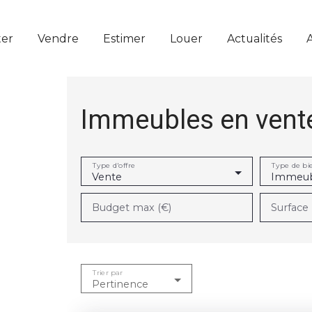
er
Vendre
Estimer
Louer
Actualités
Immeubles en vente
Type d'offre
Type de bi
Vente
Immeub
Budget max (€)
Surface
Trier par
Pertinence