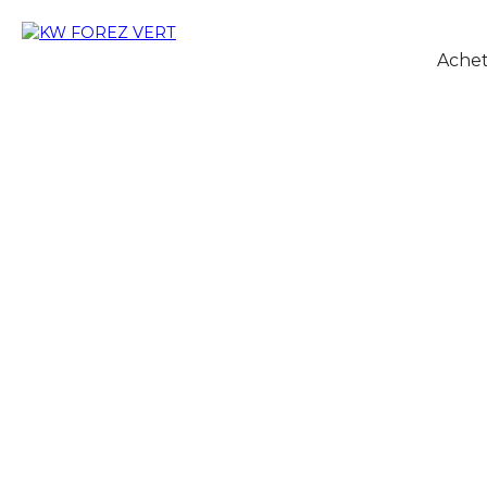
Achet
+
−