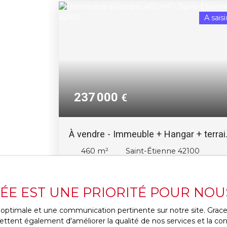
A saisi
237 000
€
À vendre - Immeuble + Hangar + terrai
à SAINT ETIENNE
460
m²
Saint-Étienne 42100
En vente en exclusivité par Bastien
SOUMAH : Hangar de 220m2 Immeuble
VÉE EST UNE PRIORITÉ POUR NOU
R+2 en plateaux (3 Niveaux) Terrain attena
de 400m2 constructible Situé dans un
ce optimale et une communication pertinente sur notre site. Gra
environnement calme Proximité immédia
ttent également d'améliorer la qualité de nos services et la conv
avec l'Université Tréfilerie Transports en