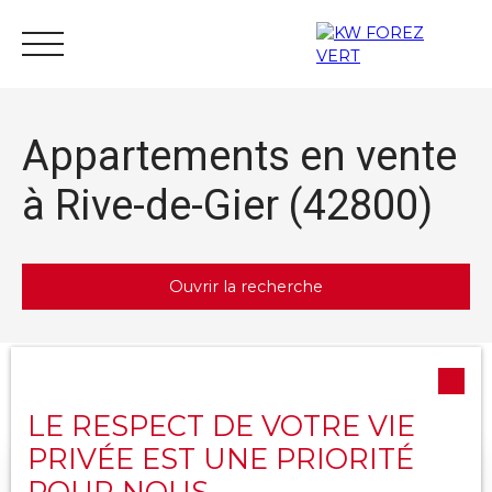
Appartements en vente
à Rive-de-Gier (42800)
Acheter
Vendre
Estimer
Louer
Actu
Ouvrir la recherche
Nous rejoindre
Type d'offre
Trier par
Créer une alerte
Vente
Pertinence
LE RESPECT DE VOTRE VIE
Type de bien
PRIVÉE EST UNE PRIORITÉ
Appartement
POUR NOUS