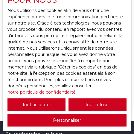
Localisation
Rive-de-Gier (42800)
Nous utilisons des cookies afin de vous offrir une
expérience optimale et une communication pertinente
Budget max (€)
sur notre site. Grace à ces technologies, nous pouvons
vous proposer du contenu en rapport avec vos centres
d'intérêt. Ils nous permettent également d'améliorer la
Surface min (m²)
qualité de nos services et la convivialité de notre site
internet. Nous utiliserons uniquement les données
Rechercher
49 000
€
personnelles pour lesquelles vous avez donné votre
accord. Vous pouvez les modifier à n'importe quel
moment via la rubrique ″Gérer les cookies″ en bas de
notre site, à l'exception des cookies essentiels à son
Appartement RIVE DE GIER 2 pièce(s)
fonctionnement. Pour plus d'informations sur vos
données personnelles, veuillez consulter
2
pièces
36.01
m²
Rive-de-Gier 42800
notre politique de confidentialité
.
IDEAL INVESTISSEUR: Appartement T2 36,01m2
Loué 449€/ mois Rentabilité à 9% net. Situé dans
Tout accepter
Tout refuser
un quartier calme et convivial, avec toutes les
commodités à proximité. Gare, bus et proximité
Personnaliser
accès autoroute proche. N'attendez plus pour
venir le visiter ! DPE: G Surface carrez: 36,01m2
Je recherche un bien