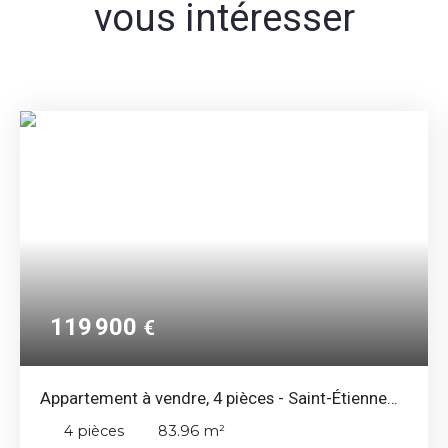
vous intéresser
119 900
€
Appartement à vendre, 4 pièces - Saint-Étienne
42000
4
pièces
83.96
m²