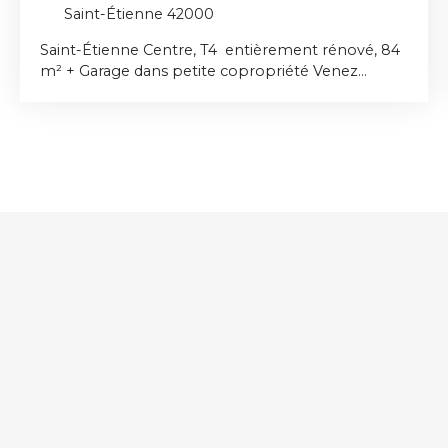
Saint-Étienne 42000
Saint-Étienne Centre, T4 entièrement rénové, 84
m² + Garage dans petite copropriété Venez
découvrir cet appartement T4 de 84 m²;
idéalement situé en hyper centre, à proximité de
l'hôtel de ville. Entièrement rénové, cet
appartement est en excellent état, sans travaux à
prévoir. Il se compose de : une pièce de vie
agréable et lumineuse. une cuisine indépendante
et entièrement équipée. 2 chambresune salle
d’eauun WC séparéStationnement : Un garage en
sous-sol complète ce bien (atout rare en centre-
ville). Prix honoraires à la charge du vendeur : 119
900 € Surface : 84 m² DPE E/ GESD Chauffage
individuel Gaz Taxe foncière : 1518 € Charges de
copropriété : environ 100 € / mois. Copropriété :
18 lots dont 4 lots d'habitation, pas de procédure
en cours. Les informations sur les risques
éventuels liés à ce bien sont disponibles sur le site
Géorisques. Cette annonce a été rédigée par