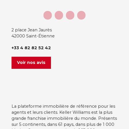
Karine Dodel, agent commercial enregistrée sous
le n° RSAC 519 279 434 au Tribunal de commerce
de Saint-Étienne. » N° de téléphone : 07 56 99 91
47 Mon site agent: karinedodel. agentkw. fr
2 place Jean Jaurès
42000 Saint-Étienne
+33 4 82 82 52 42
Voir nos avis
La plateforme immobilière de référence pour les
agents et leurs clients. Keller Williams est la plus
grande franchise immobilière du monde. Présents
sur 5 continents, dans 61 pays, dans plus de 1 000