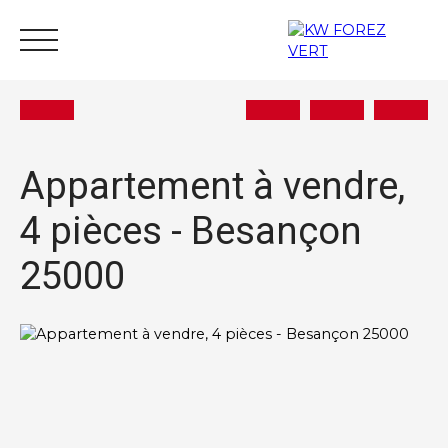
Appartement à vendre,
4 pièces - Besançon
Acheter
Vendre
Estimer
Louer
Actu
25000
Nous rejoindre