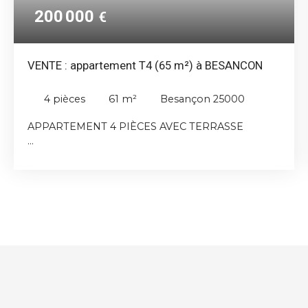
200 000
€
VENTE : appartement T4 (65 m²) à BESANCON
4
pièces
61
m²
Besançon 25000
APPARTEMENT 4 PIÈCES AVEC TERRASSE
Nous vous présentons cet appartement de 4
pièces de 65 m² en vente à BESANCON (25000).
Il se situe dans un petit immeuble de deux étages.
Son intérieur est composé de deux chambres et
d'une cuisine aménagée équipée.
Il possède une terrasse.
Pour votre véhicule, il est mis en vente avec une
place de parking.