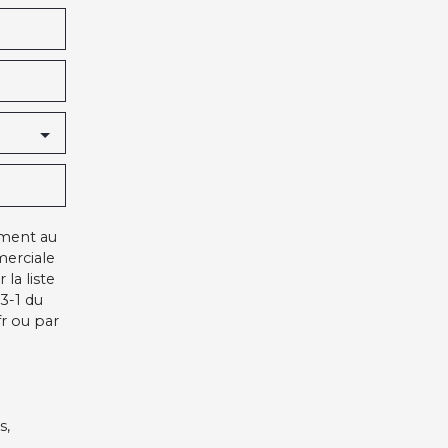
ément au
merciale
la liste
3-1 du
r ou par
s,