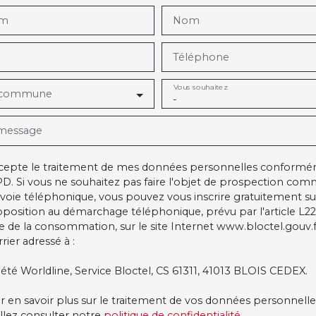
om
Nom
Téléphone
Vous souhaitez
 commune
-
 message
ccepte le traitement de mes données personnelles conform
D. Si vous ne souhaitez pas faire l'objet de prospection com
voie téléphonique, vous pouvez vous inscrire gratuitement sur 
pposition au démarchage téléphonique, prévu par l'article L22
e de la consommation, sur le site Internet www.bloctel.gouv.f
rier adressé à :
iété Worldline, Service Bloctel, CS 61311, 41013 BLOIS CEDEX.
r en savoir plus sur le traitement de vos données personnelle
illez consulter notre
politique de confidentialité
.