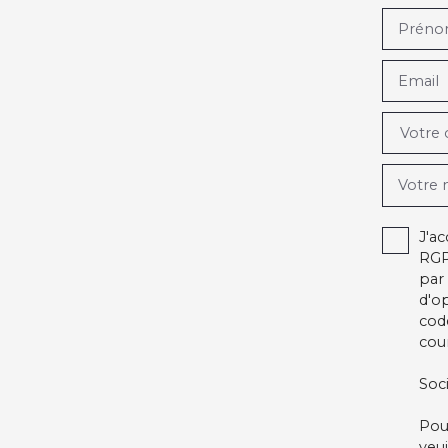
Prén
Email
Votre
Votre
J'a
RGP
par 
d'o
cod
cour
Soc
Pou
veu