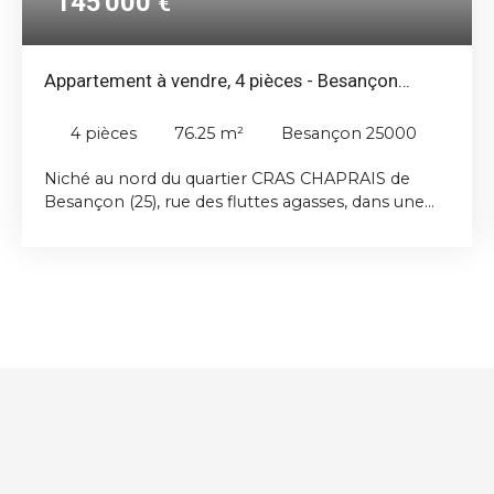
145 000
€
Appartement à vendre, 4 pièces - Besançon
25000
4
pièces
76.25
m²
Besançon 25000
Niché au nord du quartier CRAS CHAPRAIS de
Besançon (25), rue des fluttes agasses, dans une
copropriété de 1965 composée de 54 lots
d'habitation, vous est proposé à la vente un
appartement de type 4 de 76 m² au 4ème étage
avec ascenseur. Il possède de nombreux points
forts comme sa situation au calme, éloigné d'une
voirie, et avec une vue majoritaire dégagée et sur
la verdure depuis de nombreuses fenêtres. En
effet, il est agencée comme suit : Une vaste
entrée avec un cagibi dispatche les différentes
pièces du logement. Tout d'abord, sur votre
droite, s'étale le séjour puis le salon d'un total de
28 m², plusieurs fenêtres illuminent ces espaces