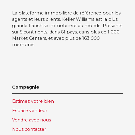
georisques. gouv. fr Les charges de copropriété
s'élèvent à 707€/trimestre La taxe foncière est de
1 148€ Son prix de vente est de 150 000€ HAI (
La plateforme immobilière de référence pour les
Les honoraires de l'agence sont inclus et sont à la
agents et leurs clients. Keller Williams est la plus
charge du VENDEUR ) Si vous souhaitez vivre au
grande franchise immobilière du monde. Présents
calme à quelques minutes du centre ville, avoir le
sur 5 continents, dans 61 pays, dans plus de 1 000
confort et l'espace, venez visiter ce charmant
Market Centers, et avec plus de 163 000
logement. Contactez Sandrine LONGO
membres.
IMMOBILIER, Agent immobilier depuis 18 ans,
Siren : 901 007 336 - RCS LONS LE SAUNIER, tel :
+33 689121657 , mail : sandrine. longo@kwfrance.
com
Compagnie
Estimez votre bien
Espace vendeur
Vendre avec nous
Nous contacter