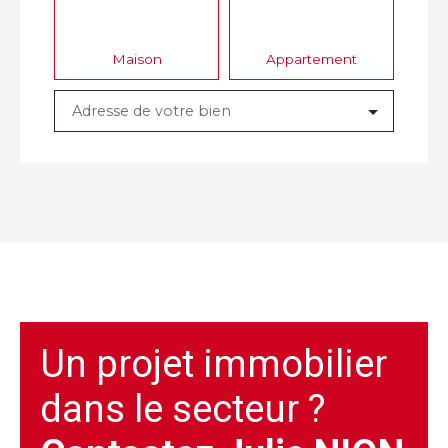
confondues pour le foyer de 1660 euros annuel
soit moins de 140 euros / mois alors n'hésitez plus.
Au coeur d'un hameau disposant de commerces
Maison
Appartement
de 1ere nécessité et d'une école élémentaire, vous
bénéficierez d'un cadre de vie apaisant avec un
Adresse de votre bien
foncier léger de 1581 euros, un DPE performant
pour ces bâtisses en D restant à prévoir la mise en
conformité de la fosse par vos soins dont le prix
de vente tient compte. Au plaisir de vous faire
visiter,
Un projet immobilier
dans le secteur ?