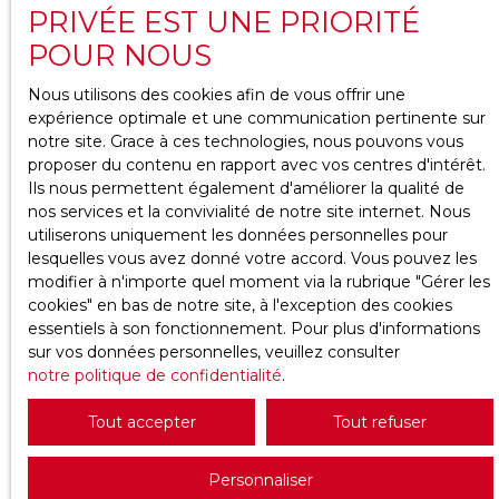
Téléphone
PRIVÉE EST UNE PRIORITÉ
POUR NOUS
Votre commune
Nous utilisons des cookies afin de vous offrir une
expérience optimale et une communication pertinente sur
Vous souhaitez
notre site. Grace à ces technologies, nous pouvons vous
-
proposer du contenu en rapport avec vos centres d'intérêt.
Ils nous permettent également d'améliorer la qualité de
Votre message
nos services et la convivialité de notre site internet. Nous
utiliserons uniquement les données personnelles pour
lesquelles vous avez donné votre accord. Vous pouvez les
J'accepte le traitement de mes données
modifier à n'importe quel moment via la rubrique ″Gérer les
personnelles conformément au RGPD. Si vous ne
cookies″ en bas de notre site, à l'exception des cookies
souhaitez pas faire l'objet de prospection
essentiels à son fonctionnement. Pour plus d'informations
commerciale par voie téléphonique, vous pouvez
sur vos données personnelles, veuillez consulter
vous inscrire gratuitement sur la liste d'opposition
notre politique de confidentialité
.
au démarchage téléphonique, prévu par l'article
L223-1 du code de la consommation, sur le site
Tout accepter
Tout refuser
Internet www.bloctel.gouv.fr ou par courrier
adressé à :
Personnaliser