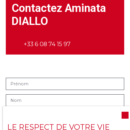
Géorisques : www. georisques. gouv. fr
Contactez
Aminata
DIALLO
+33 6 08 74 15 97
Prénom
Nom
Email
LE RESPECT DE VOTRE VIE